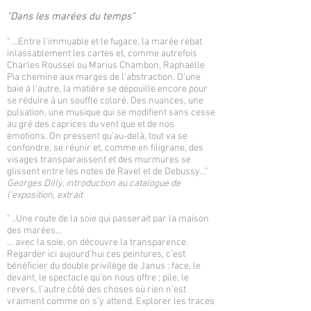
"Dans les marées du temps"
" ...Entre l’immuable et le fugace, la marée rebat
inlassablement les cartes et, comme autrefois
Charles Roussel ou Marius Chambon, Raphaëlle
Pia chemine aux marges de l’abstraction. D’une
baie à l’autre, la matière se dépouille encore pour
se réduire à un souffle coloré. Des nuances, une
pulsation, une musique qui se modifient sans cesse
au gré des caprices du vent que et de nos
émotions. On pressent qu’au-delà, tout va se
confondre, se réunir et, comme en filigrane, des
visages transparaissent et des murmures se
glissent entre les notes de Ravel et de Debussy..."
Georges Dilly, introduction au catalogue de
l'exposition, extrait
" ..Une route de la soie qui passerait par la maison
des marées…
... avec la soie, on découvre la transparence.
Regarder ici aujourd’hui ces peintures, c’est
bénéficier du double privilège de Janus : face, le
devant, le spectacle qu’on nous offre ; pile, le
revers, l’autre côté des choses où rien n’est
vraiment comme on s’y attend. Explorer les traces